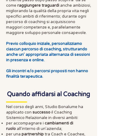
Il cliente passo dopo passo scoprirà “da sé”
come
raggiungere traguardi
anche ambiziosi,
migliorando la qualità della propria vita negli
specifici ambiti di riferimento; durante ogni
percorso di coaching si acquisiscono
maggiori competenze e, parallelamente
maggiore sviluppo personale consapevole.
Previo colloquio iniziale, personalizziamo
ciascun percorso di coaching, strutturando
anche un’ appropriata alternanza di sessioni
in presenza e online.
Gli incontri e/o percorsi proposti non hanno
finalità terapeutica.​
Quando affidarsi al Coaching
Nel corso degli anni, Studio Bonalume ha
applicato con
successo
il Coaching
Sistemico Relazionale in diversi ambiti:
per accompagnare i
cambiamenti di
ruolo
all’interno di un’azienda;
per una
partnership
tra Coach e Coachee,