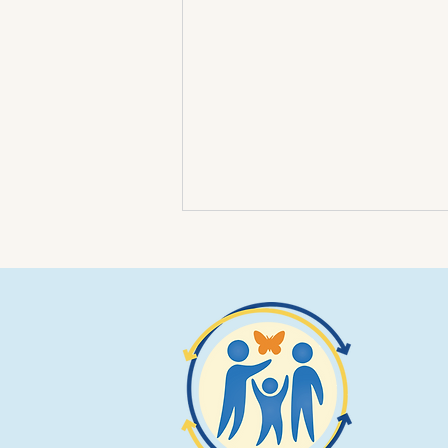
Domande e risposte: Come
si svolge una costellazione?