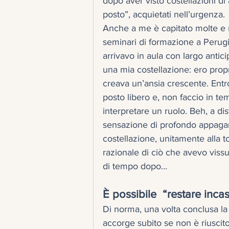
dopo aver visto costellazioni di a
posto”, acquietati nell’urgenza. 
Anche a me è capitato molte e m
seminari di formazione a Perugia
arrivavo in aula con largo antic
una mia costellazione: ero propr
creava un’ansia crescente. Entro
posto libero e, non faccio in t
interpretare un ruolo. Beh, a dis
sensazione di profondo appagam
costellazione, unitamente alla
razionale di ciò che avevo viss
di tempo dopo…
È possibile  “restare incas
Di norma, una volta conclusa la 
accorge subito se non è riuscit