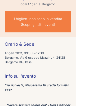
dom 17 gen
  |  
Bergamo
I biglietti non sono in vendita
Scopri gli altri eventi
Orario & Sede
17 gen 2021, 09:30 – 17:30
Bergamo, Via Giuseppe Mazzini, 4, 24128
Bergamo BG, Italia
Info sull'evento
*Su richiesta, rilasceremo 16 crediti formativi 
ECP*
  "Vivere significa vivere ora" - Bert Hellinger