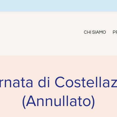
CHI SIAMO
P
rnata di Costellaz
(Annullato)