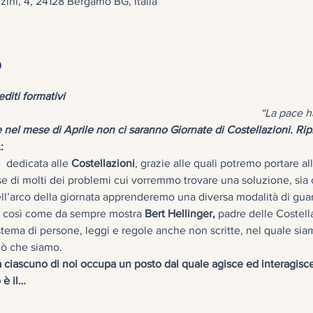
ni, 4, 24128 Bergamo BG, Italia
o
rediti formativi 
                                                                                                  
 nel mese di Aprile non ci saranno Giornate di Costellazioni. Ri
:
 dedicata alle 
Costellazioni
, grazie alle quali potremo portare al
e di molti dei problemi cui vorremmo trovare una soluzione, sia ch
ll’arco della giornata apprenderemo una diversa modalità di guarda
, così come da sempre mostra 
Bert Hellinger,
 padre delle Costell
stema di persone, leggi e regole anche non scritte, nel quale siam
ma ciascuno di noi occupa un posto dal quale agisce ed interagis
 è il…