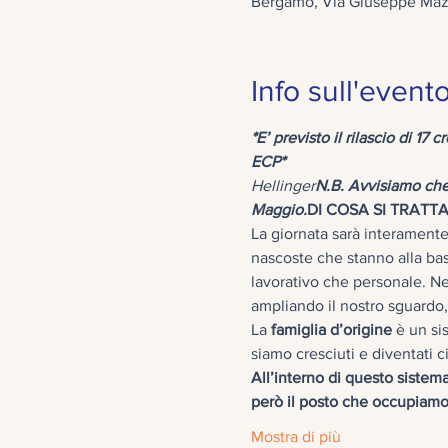
Bergamo, Via Giuseppe Mazzi
Info sull'event
*E’ previsto il rilascio di 17 c
ECP*
                                   
Hellinger
N.B. Avvisiamo che
Maggio.
DI COSA SI TRATTA
La giornata sarà interamente 
nascoste che stanno alla bas
lavorativo che personale. Ne
ampliando il nostro sguardo
La
 famiglia d’origine 
è un si
All’interno di questo siste
però il posto che occupiamo
Mostra di più