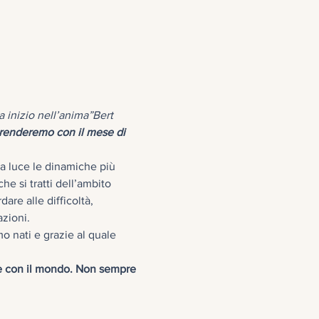
 “La pace ha inizio nell’anima”Bert 
prenderemo con il mese di 
la luce le dinamiche più 
e si tratti dell’ambito 
re alle difficoltà, 
azioni.
o nati e grazie al quale 
ce con il mondo. Non sempre 