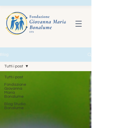
Blog
Tutti i post
Tutti i post
Fondazione
Giovanna
Maria
Bonalume
Blog Studio
Bonalume