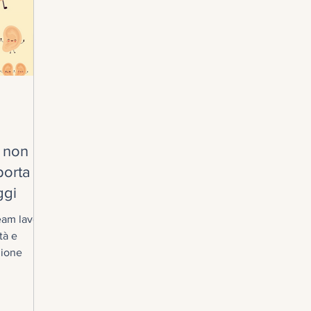
e non
porta
ggi
team lavora
tà e
zione