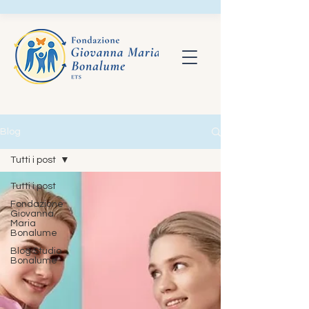
Blog
Tutti i post
Tutti i post
Fondazione
Giovanna
Maria
Bonalume
Blog Studio
Bonalume