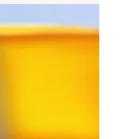
del management, Coaching Sistemico e
Costellazioni Per il successo di un’azienda
è...