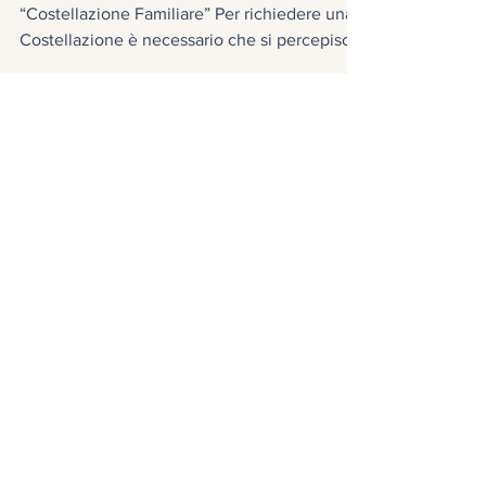
19 ott 2018
Blog Studio Bonalume
Cosa serve per mettere in scena la
propria Costellazione?
Vademecum raccolta informazioni per la
“Costellazione Familiare” Per richiedere una
Costellazione è necessario che si percepisca
il...