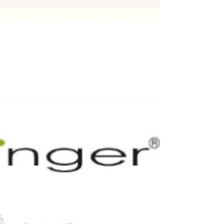
L’albero della Vita
Con l’approssimarsi dell’autunno ci sentiamo
tutti più in vena di riflessioni di ampio
respiro…Chi siamo? Da dove veniamo? Dove
andiamo?...